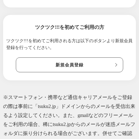
2023/08/20
徳良湖・冒険少年団 9月開催のお知らせ
2023/07/29
「もとなりくん尾花沢スイカ」のネット販売
を開始いたしました！
ツクツク!!!を初めてご利用の方
ツクツク!!!を初めてご利用される方は
以下のボタンより新規会員
登録を行ってください。
新規会員登録
※スマートフォン・携帯など通信キャリアメールをご登録
の際は事前に「tsuku2.jp」ドメインからのメールを受信出来
るよう設定してください。また、gmailなどのフリーメール
をご利用の場合、稀にtsuku2.jpからのメールが迷惑メールフ
ォルダに振り分けられる場合がございます。併せてご確認