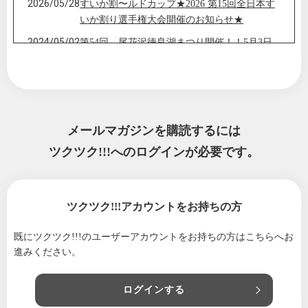
2026/05/28
すいか割〜ルドカップ★2026 第15回全日本す
いか割り選手権大会開催のお知らせ★
2024/05/02
第54回 尾花沢徳良湖まつり開催！！5月3日
（金祝）~5日（日）
2024/02/20
『百年恋するたい焼き』を販売します♥
2024/02/05
第48回 尾花沢雪まつり開催！！思いっきり
雪と遊んじゃおう！！
メールマガジンを購読するには
2024/01/09
尾花沢市徳良湖より 2024年★明けましてお
ツクツク!!!へのログインが必要です。
めでとうございます！
2023/12/06
徳良湖冒険少年団 12月開催のお知らせ★
2023/11/28
ECマーケットで楽々♥楽しくお買い物！「ツク
ツクツク!!!アカウントをお持ちの方
ツク!!」冬ギフト特集
既にツクツク!!!のユーザーアカウントをお持ちの方は
こちらへお
2023/11/13
徳良湖夕べ市★ご来場御礼
進みください。
2023/10/12
尾花沢市徳良湖イベント情報★「徳良湖夕べ
市」初開催！！
ログインする
2023/09/16
10月★尾花沢「まるだし未来まつり」開催！