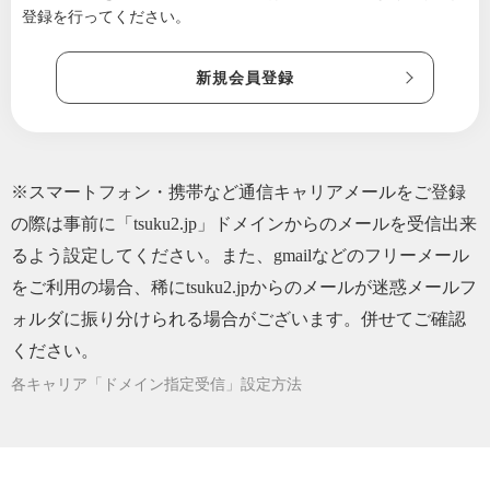
登録を行ってください。
2024/03/14
【フェア開催！】ちゃたまや弥生フェア開催
いたします✨【お買い得たちを見逃すな👀】
新規会員登録
2024/03/14
【明日まで！】コラボシフォンケーキをお見
逃しなく💨
2024/02/12
【本日から！】ちゃたまやコラボ企画のぷる
ふわシフォンケーキができました!!
※スマートフォン・携帯など通信キャリアメールをご登録
2024/02/12
【情熱!!】ちゃたまや如月フェア特別通販商品
の際は事前に「tsuku2.jp」ドメインからのメールを受信出来
【2月末まで!!】
るよう設定してください。また、gmailなどのフリーメール
2023/11/05
ちゃたまやオススメ!!濃厚たまごのプリン
をご利用の場合、稀にtsuku2.jpからのメールが迷惑メールフ
2023/09/27
本場!!たまごのジェラート、ツクツク通販始め
ォルダに振り分けられる場合がございます。併せてご確認
ました
ください。
2023/06/13
エルゴチオネインについて
各キャリア「ドメイン指定受信」設定方法
2023/05/31
ポイントの貯まる通販始めました!!「父の日」
のギフトにも♪