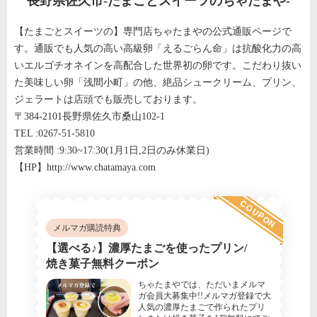
長野県佐久市-たまごとスイーツのちゃたまや-
【たまごとスイーツの】専門店ちゃたまやの公式通販ページで
す。通販でも人気の高い高級卵「えるごらん命」は抗酸化力の高
いエルゴチオネインを高配合した世界初の卵です。こだわり抜い
た美味しい卵「浅間小町」の他、絶品シュークリーム、プリン、
ジェラートは店頭でも販売しております。
〒384-2101長野県佐久市桑山102-1
TEL :0267-51-5810
営業時間 :9:30~17:30(1月1日,2日のみ休業日)
【HP】
http://www.chatamaya.com
COUPON
メルマガ購読特典
【選べる♪】濃厚たまごを使ったプリン/
焼き菓子無料クーポン
ちゃたまやでは、ただいまメルマ
ガ会員大募集中!!メルマガ登録で大
人気の濃厚たまごで作られたプリ