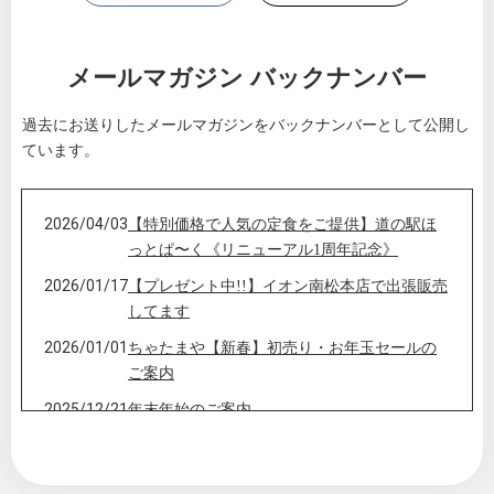
メールマガジン バックナンバー
過去にお送りしたメールマガジンをバックナンバーとして公開し
ています。
2026/04/03
【特別価格で人気の定食をご提供】道の駅ほ
っとぱ〜く《リニューアル1周年記念》
2026/01/17
【プレゼント中!!】イオン南松本店で出張販売
してます
2026/01/01
ちゃたまや【新春】初売り・お年玉セールの
ご案内
2025/12/21
年末年始のご案内
2025/10/21
10/31(金)【25周年記念講演会ご案内】と【リ
ンク決済導入のお知らせ】