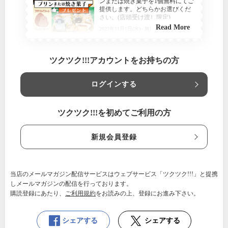
ンまたは焼き菓子を1個無料にてご
提供します。どちらかお選びくだ
さい。(店頭受け渡し限定)
Read More
2023年11月1日(水)~ 無期限
長野県佐久市-たまごとスイーツ
のちゃたまや-
ツクツク!!!アカウントをお持ちの方
【利用条件】
スタッフにスマートフォンのクーポン画面をお見せ下さ
ログインする
い。
ツクツク!!!を初めてご利用の方
新規会員登録
当店のメールマガジン配信サービスはウェブサービス「ツクツク!!!」と提携
しメールマガジンの配信を行っております。
購読登録にあたり、
ご利用規約
をお読みの上、登録にお進み下さい。
シェアする
シェアする