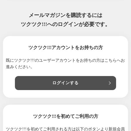
2025/10/12
無料観戦可能！小諸ボンバイエは明日開催！
2025/09/22
【皆様へ】大切なお知らせ
メールマガジンを購読するには
2025/06/12
父の日特集!!6/14〜15ご来店ください♪
ツクツク!!!へのログインが必要です。
2025/05/22
ちゃたまや出張販売のご案内(イオン上田店)
2025/04/12
期間中、ジェラートが100円!!【限定】佐久市
ツクツク!!!アカウントをお持ちの方
道の駅ほっとぱ〜く浅科
2025/01/16
ちゃたまや出張販売のご案内
既にツクツク!!!のユーザーアカウントをお持ちの方は
こちらへお
進みください。
2025/01/01
ちゃたまや【新春】初売り・お年玉セールの
ご案内
ログインする
2024/06/16
【テレビ放映記念】高ポイント還元！！！い
たします！
2024/05/10
【ちゃたまや】出店のご案内
2024/04/26
クーポンをゲットしよう！ツクツクアプリ登
ツクツク!!!を初めてご利用の方
録で簡単にプリンや焼菓子が……
2024/04/12
ちゃたまや春のスイーツ特集!!
ツクツク!!!を初めてご利用される方は
以下のボタンより新規会員