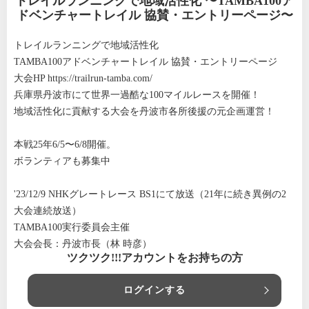
トレイルランニングで地域活性化 〜TAMBA100ア
ドベンチャートレイル 協賛・エントリーページ〜
トレイルランニングで地域活性化
TAMBA100アドベンチャートレイル 協賛・エントリーページ
大会HP
https://trailrun-tamba.com/
兵庫県丹波市にて世界一過酷な100マイルレースを開催！
地域活性化に貢献する大会を丹波市各所後援の元企画運営！
本戦25年6/5〜6/8開催。
ボランティアも募集中
'23/12/9 NHKグレートレース BS1にて放送（21年に続き異例の2
大会連続放送）
TAMBA100実行委員会主催
大会会長：丹波市長（林 時彦）
ツクツク!!!アカウントをお持ちの方
ログインする