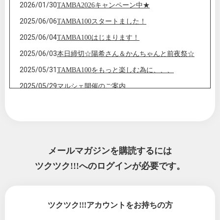
2026/01/30
TAMBA2026キャンペーン中★
2025/06/06
TAMBA100スタートました！
2025/06/04
TAMBA100はじまります！
2025/06/03
本日締切☆陽希さん＆かんちゃんと前夜祭☆
2025/05/31
TAMBA100をもっと楽しむ為に、、、
2025/05/29
マルシェ開催のご案内
2025/05/24
【緊急企画】☆陽希さん＆かんちゃんと前夜
祭☆
2025/05/21
【緊急企画】20K出場者限定!!☆陽希さん＆か
んちゃんと前夜祭☆
メールマガジンを購読するには
2025/05/10
助けてください！！☆ボランティアスタッフ
ツクツク!!!へのログインが必要です。
大募集☆
2025/04/11
試走に来られる皆様へ
2025/03/30
【3/31締切】TAMBA100 2025大会エントリー
ツクツク!!!アカウントをお持ちの方
2025/03/28
TAMBA100 2025大会エントリー＆ボランティ