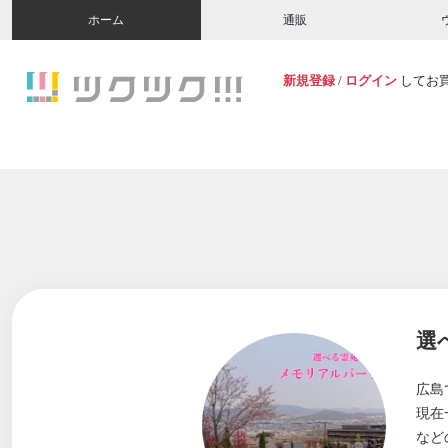
ホーム
通販
新規登録
/
ログイン
してお
選
広島
現在
など