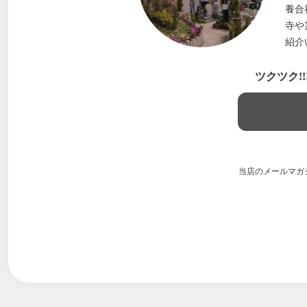
養合
寺や
紹介
ツクツク!
当店のメールマガ