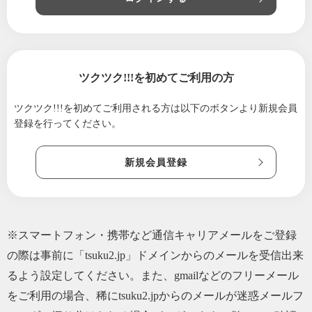
2021/09/26
稲刈りの時期です❣
2021/09/16
食欲の秋(^^♪
2021/08/12
秋がスタート!(^^)!
ツクツク!!!を初めてご利用の方
2021/08/01
8月スタート!(^^)!
ツクツク!!!を初めてご利用される方は
以下のボタンより新規会員
2021/07/23
土用の丑の日!(^^)!
登録を行ってください。
2021/07/06
明日は七夕!(^^)!
2021/06/24
初メルマガ配信で〜す(〃艸〃)
新規会員登録
※スマートフォン・携帯など通信キャリアメールをご登録
の際は事前に「tsuku2.jp」ドメインからのメールを受信出来
るよう設定してください。また、gmailなどのフリーメール
をご利用の場合、稀にtsuku2.jpからのメールが迷惑メールフ