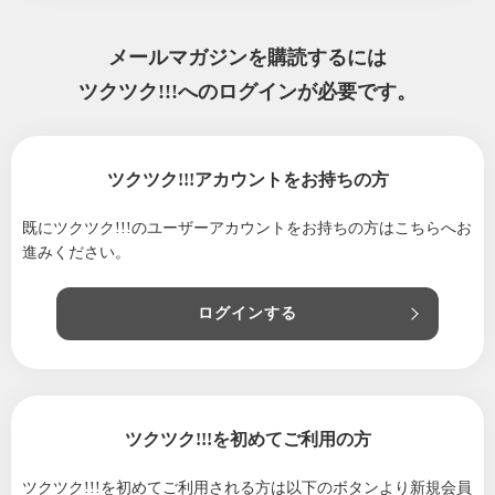
2022/07/05
新潟県民割り7月14日迄です(*^^*)/
2022/03/09
またまたお得なお知らせです！！
メールマガジンを購読するには
2022/03/08
メルマガ会員限定！！特典付き！通信販売開
ツクツク!!!へのログインが必要です。
始のお知らせ
2022/01/16
3月10日迄❗️県民割り日帰りディナープランのお
知らせ
ツクツク!!!アカウントをお持ちの方
2021/12/23
年末年始のお休みのお知らせ
既にツクツク!!!のユーザーアカウントをお持ちの方は
こちらへお
2021/12/03
使っ得意県民割り日帰りディナープランのお
進みください。
知らせ
2021/12/03
使っ得県民割り日帰りディナープランのお知
ログインする
らせ
2021/11/22
栃尾の《あげ屋松兵衛さん》がマツコの知ら
ない世界に出演！！
2021/08/09
米八 休業日変更のお知らせ。
ツクツク!!!を初めてご利用の方
2021/08/01
米八のお得な情報です。
ツクツク!!!を初めてご利用される方は
以下のボタンより新規会員