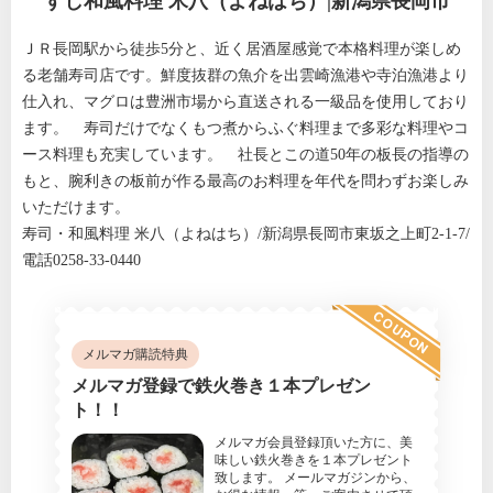
すし和風料理 米八（よねはち）|新潟県長岡市
ＪＲ長岡駅から徒歩5分と、近く居酒屋感覚で本格料理が楽しめ
る老舗寿司店です。鮮度抜群の魚介を出雲崎漁港や寺泊漁港より
仕入れ、マグロは豊洲市場から直送される一級品を使用しており
ます。 寿司だけでなくもつ煮からふぐ料理まで多彩な料理やコ
ース料理も充実しています。 社長とこの道50年の板長の指導の
もと、腕利きの板前が作る最高のお料理を年代を問わずお楽しみ
いただけます。
寿司・和風料理 米八（よねはち）/新潟県長岡市東坂之上町2-1-7/
電話0258-33-0440
COUPON
メルマガ購読特典
メルマガ登録で鉄火巻き１本プレゼン
ト！！
メルマガ会員登録頂いた方に、美
味しい鉄火巻きを１本プレゼント
致します。 メールマガジンから、