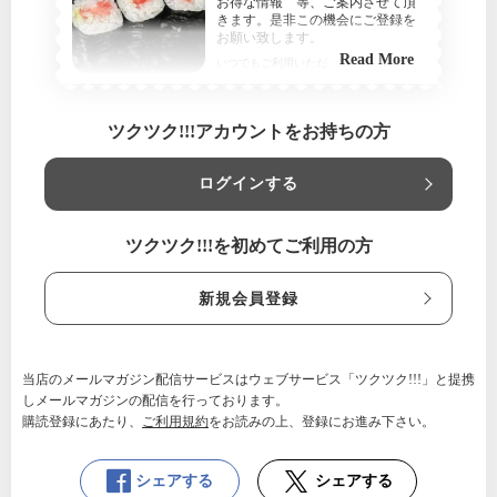
お得な情報 等、ご案内させて頂
きます。是非この機会にご登録を
お願い致します。
Read More
いつでもご利用いただけます
新潟県
すし和風料理 米八（よねはち）|
新潟県長岡市
ツクツク!!!アカウントをお持ちの方
【利用条件】
スタッフにクーポン画面のプリントアウトかスマートフォ
ログインする
ンのクーポン画面をお見せ下さい。
ツクツク!!!を初めてご利用の方
新規会員登録
当店のメールマガジン配信サービスはウェブサービス「ツクツク!!!」と提携
しメールマガジンの配信を行っております。
購読登録にあたり、
ご利用規約
をお読みの上、登録にお進み下さい。
シェアする
シェアする