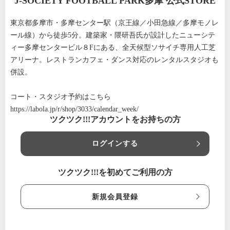
J-SOCIETY FOOTBALL PARK多摩 公式STORE
東京都多摩市・多摩センター駅（京王線／小田急線／多摩モノレ
ール線）から徒歩5分。建築家・隈研吾氏が設計したニューシテ
ィー多摩センタービル８Fにある、全天候型ソサイチ専用人工芝
アリーナ。レストランカフェ・ダンス対応のレンタルスタジオも
併設。
コート・スタジオ予約はこちら
https://labola.jp/r/shop/3033/calendar_week/
ツクツク!!!アカウントをお持ちの方
ログインする
ツクツク!!!を初めてご利用の方
新規会員登録