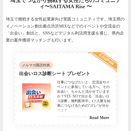
埼玉でつながり挑戦する女性たちのコミュニテ
ィ〜SAITAMA Rise 〜
埼玉で挑戦する女性起業家向け実践コミュニティです。埼玉県の
イノベーション創出拠点渋沢MIXなどでのイベントや交流会の
「出会い」創出と、SNSなどデジタル利活用支援を通じ、県内企
業の案件獲得マッチングも行います。
COUPON
メルマガ購読特典
出会いロス診断シート プレゼント
仕事につなげたいと、交流会やイ
ベントに参加している方へ。その
出会い、ちゃんと活かせています
か？YES･NOで分かる「出会いロ
ス診断」無料配布中。👉人脈を結
果につなげるための“ズレ”が分か
ります。
2026年3月22日(日)~2026年12月31日(木)
Read More
埼玉でつながり挑戦する女性た