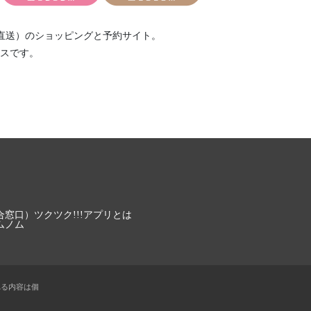
タート限定20セット
直送）
のショッピングと予約サイト。
スです。
フル販売のお知らせ。
22日10時スタート
合窓口）
ツクツク!!!アプリとは
ムノム
れる内容は個