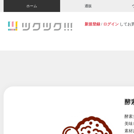
ホーム
通販
新規登録
/
ログイン
してお
酵
酵素
美味
素材