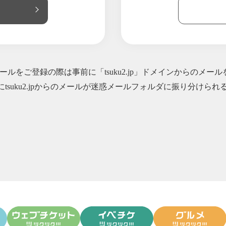
ご注文ください。あと5日です。
知らせ ※大変心苦しいのですがご一読お願い致します。
フル販売のお知らせ。
ルさんに取り上げていただきました！(記事の最後に特典キーワードあり
フル販売のお知らせと 〜酵素玄米とお味噌汁セット送料無料〜残り2
ルをご登録の際は事前に「tsuku2.jp」ドメインからのメー
イシイデス！！
にtsuku2.jpからのメールが迷惑メールフォルダに振り分け
販のお知らせと 〜酵素玄米とお味噌汁セット送料無料実施中！〜
酵素玄米研究所たまなをよろしくお願い致します〜酵素玄米とお味噌汁セ
素玄米とお味噌汁セット送料無料のお知らせ
フル販売のお知らせ。酵素玄米餅ももう一度販売致します！
販致します！年内の発送、年明けの発送についてと年始に酵素玄米で食
売のお知らせ！
フル販売のお知らせと、酵素玄米餅開発中のお知らせ。
(radikoで聴けます♪)と酵素玄米ワッフル販売のお知らせ
フル販売のお知らせ※9月28日9時販売スタート限定20セット！
酵素玄米パック賞味期限のお知らせ＆送料無料終了まであと少しとなり