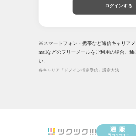
2025/04/16
価格改定前に
ログインする
2025/04/03
価格改定のお
2025/03/27
酵素玄米ワッ
2025/03/18
肥後ジャーナ
2025/01/29
酵素玄米ワッ
※スマートフォン・携帯など通信キャリアメー
2025/01/24
酵素玄米餅オ
2025/01/22
mailなどのフリーメールをご利用の場合、稀
酵素玄米餅再
2025/01/16
2025年も
い。
2024/12/29
期間限定！酵
各キャリア「ドメイン指定受信」設定方法
2024/12/25
酵素玄米ワッ
2024/12/23
酵素玄米餅再
2024/12/20
酵素玄米餅販
2024/11/27
酵素玄米ワッ
2024/10/30
ラジオ出演！！
2024/09/27
酵素玄米ワッ
2024/09/21
【お客様へ】