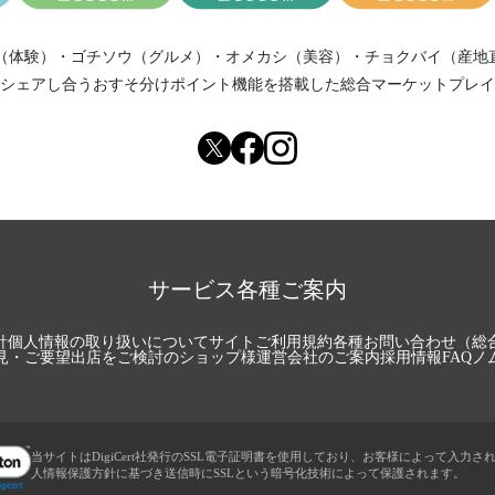
フル販売のお知らせと台風による発送遅延のお知ら※8月29日9時販売ス
フル販売のお知らせ※7月29日10時販売スタート限定20セット
（体験）
・
ゴチソウ（グルメ）
・
オメカシ（美容）
・
チョクバイ（産地
フルの販売のお知らせ※6月25日18時販売スタート限定20セット
シェアし合う
おすそ分けポイント機能
を搭載した総合マーケットプレイ
フルの販売のお知らせ※5月29日10時販売スタート限定20セット
フルの販売のお知らせ※4月28日10時販売スタート限定20セット
のご連絡と送料について。
ルの販売と、Instagramアカウント乗っ取られたことについて。。
式酵素玄米の食事処「こうそげんまいと。」OPEN！と、酵素玄米ワッ
フルの販売と定期便の一部遅れにつきましてご連絡です。
サービス各種ご案内
フル販売のお知らせと酵素玄米の発送状況についてのお知らせです。12月
切れのお知らせと販売再開の目安についてのご連絡です。
針
個人情報の取り扱いについて
サイトご利用規約
各種お問い合わせ（総
フル♪今月も販売致します。11月27日10時販売スタート ※数量限定
見・ご要望
出店をご検討のショップ様
運営会社のご案内
採用情報
FAQ
ノ
クスセットの販売と、酵素玄米売り切れについてのお知らせ。
のお知らせとお届けまでの目安について。
、ただいま売り切れになっております！！
当サイトはDigiCert社発行のSSL電子証明書を使用しており、お客様によって入力さ
フル♪今月も販売致します。10月28日10時販売スタート ※数量限定
人情報保護方針に基づき送信時にSSLという暗号化技術によって保護されます。