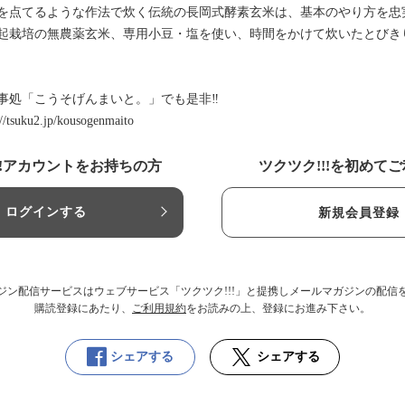
を点てるような作法で炊く伝統の長岡式酵素玄米は、基本のやり方を忠
起栽培の無農薬玄米、専用小豆・塩を使い、時間をかけて炊いたとびき
事処「こうそげんまいと。」でも是非‼
://tsuku2.jp/kousogenmaito
!!アカウントをお持ちの方
ツクツク!!!を初めて
ログインする
新規会員登録
ジン配信サービスはウェブサービス「ツクツク!!!」と提携しメールマガジンの配信
購読登録にあたり、
ご利用規約
をお読みの上、登録にお進み下さい。
シェアする
シェアする