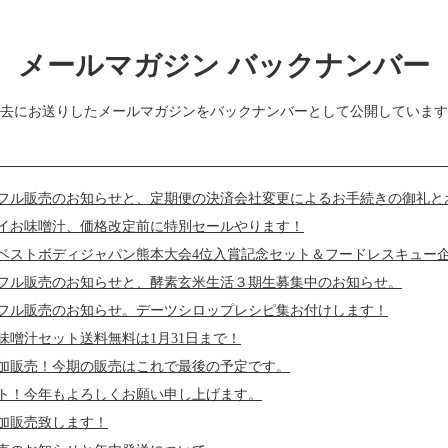
メールマガジン バックナンバー
去にお送りしたメールマガジンをバックナンバーとして公開しています
フル販売のお知らせと、定期便の決済会社変更によるお手続きの御礼と
イお味噌汁、価格改定前に特別セールやります！
ベストボディジャパン熊本大会4位入賞記念セット＆フードレスキュー
フル販売のお知らせと、酵素玄米生活３期生募集中のお知らせ。
フル販売のお知らせ。デーツシロップレシピ集お付けします！
味噌汁セット送料無料は1月31日まで！
加販売！今期の販売はこれで最後の予定です。
タート！今年もよろしくお願い申し上げます。
加販売致します！