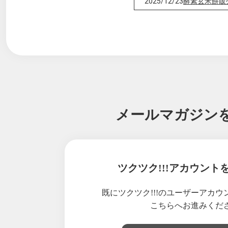
2025/12/23
酵素玄米餅販
2025/12/11
酵素玄米ワッ
2025/11/08
1kgパック
2025/10/21
アコーディオ
2025/10/20
リンク決済導
2025/10/17
酵素玄米スイ
2025/09/23
【重要】定期
2025/08/27
酵素玄米ワッ
メールマガジン
2025/08/20
熊本のテレビ
2025/07/28
酵素玄米ワッ
2025/07/22
訳あり！麻炭
2025/07/06
グランプリ記
ツクツク!!!アカウント
2025/06/27
ベストボディ
2025/05/29
酵素玄米ワッ
既にツクツク!!!のユーザーアカ
2025/04/30
酵素玄米ワッ
こちらへお進みくだ
2025/04/20
駆け込み購入