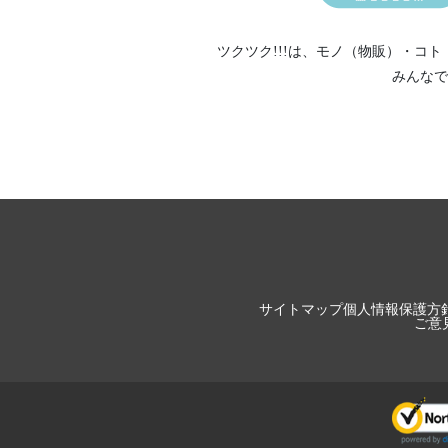
2024/08/28
酵素玄米ワッ
2024/07/28
酵素玄米ワッ
ツクツク!!!は、
モノ（物販）
・
コト
2024/06/25
酵素玄米ワッ
みんなで
2024/05/28
酵素玄米ワッ
2024/04/27
酵素玄米ワッ
2024/04/13
配送業者変更
2024/03/30
酵素玄米ワッフ
2024/02/26
玉名市に長岡
2024/01/28
酵素玄米ワッ
2023/12/21
酵素玄米ワッ
2023/12/09
酵素玄米売り
2023/11/25
サイトマップ
個人情報保護方
酵素玄米ワッ
ご意
2023/11/07
七号食デトッ
2023/11/04
通販商品追加
2023/10/29
注文殺到して
2023/10/26
酵素玄米ワッ