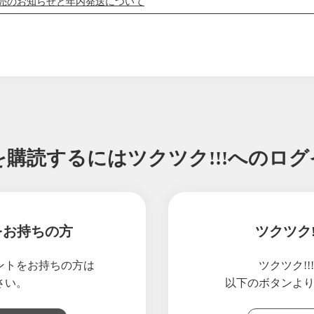
売のお知らせと年内発送について
フル販売のお知らせ
の販売スタート！酵素玄米生活を一緒に始めませんか？
ンの演奏会開催致します！
入致しました！
ーツセット販売のお知らせ！
便をご注文の皆様へ
フル販売のお知らせ
を購読するには
ツクツク!!!へのロ
局RKKの番組「週刊山崎くん」に取り上げていただきました。
フル販売のお知らせ。
デーツカレー販売致します。※フードロス削減にご協力お願い致します
念第二弾！
をお持ちの方
ツクツク
ジャパン2025大分大会グランプリキャンペーン！グランプリパック販売
フル販売のお知らせ。
ウントをお持ちの方は
ツクツク!
フル販売のお知らせ。
さい。
以下のボタンよ
大歓迎です！価格改定前にご注文ください。本日まで！