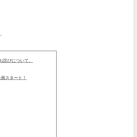
。
お詫びについて。
企画スタート！