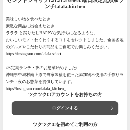
セレクトショップLaLaLa select/曜日限定無添加ラ
ンチlalala.kitchen
美味しい物を食べたとき
素敵な商品に出会えたとき
ラララ と踊りだしHAPPYな気持ちになるような。
おいしいモノ・わくわくするコトをセレクトしました。全国各地
のグルメやこだわりの商品をご自宅でお楽しみください。
https://instagram.com/lalala.select
\不定期ランチ・夜のお惣菜始めました/
沖縄県中城村南上原で自家製糀を使った添加物不使用の手作りラ
ンチ・夜のお惣菜を提供しています。
https//instagram.com/lalala_kitchen_
ツクツク!!!アカウントをお持ちの方
ログインする
ツクツク!!!を初めてご利用の方