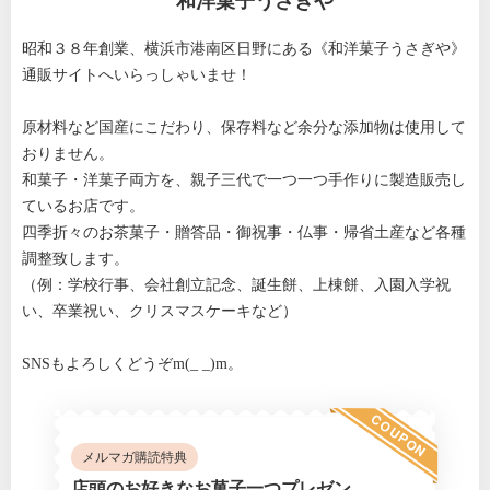
和洋菓子うさぎや
昭和３８年創業、横浜市港南区日野にある《和洋菓子うさぎや》
通販サイトへいらっしゃいませ！
原材料など国産にこだわり、保存料など余分な添加物は使用して
おりません。
和菓子・洋菓子両方を、親子三代で一つ一つ手作りに製造販売し
ているお店です。
四季折々のお茶菓子・贈答品・御祝事・仏事・帰省土産など各種
調整致します。
（例：学校行事、会社創立記念、誕生餅、上棟餅、入園入学祝
い、卒業祝い、クリスマスケーキなど）
SNSもよろしくどうぞm(_ _)m。
COUPON
メルマガ購読特典
店頭のお好きなお菓子一つプレゼン