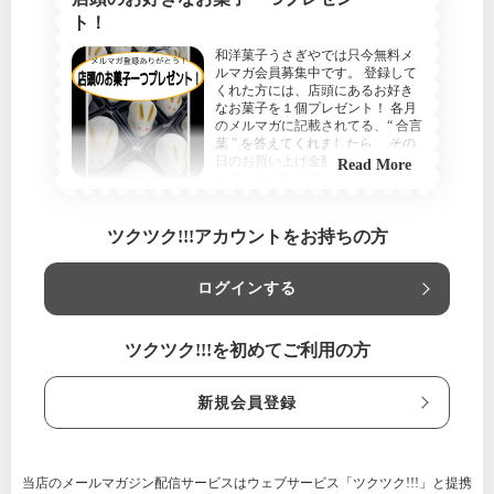
ト！
和洋菓子うさぎやでは只今無料メ
ルマガ会員募集中です。 登録して
くれた方には、店頭にあるお好き
なお菓子を１個プレゼント！ 各月
のメルマガに記載されてる、“ 合言
葉 ” を答えてくれましたら、 その
日のお買い上げ金額から5%offをさ
Read More
せていただきます。☆ 《友達招待
特典》 お友達を招待するとあなた
に100ポイント！ さらにお友達に
も100ポイント プレゼントしま
ツクツク!!!アカウントをお持ちの方
す！ よろしくお願いいたします╰
(*´︶`*)
ログインする
いつでもご利用いただけます
神奈川県
和洋菓子うさぎや
ツクツク!!!を初めてご利用の方
【利用条件】
『和洋菓子うさぎや』のメルマガを登録者にプレゼント！
店頭でこちらのクーポンを提示していただけましたら、お
新規会員登録
好きなお菓子一つをプレゼントします！ 食べてみたかった
お菓子が貰えるチャンスですよー
当店のメールマガジン配信サービスはウェブサービス「ツクツク!!!」と提携