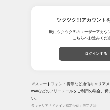
2022/02/07
なんと
2022/02/05
ダイエ
2022/02/04
みなさ
ツクツク!!!アカウント
2021/06/23
お水に
2021/06/11
再送 
既にツクツク!!!のユーザーアカ
2021/06/11
脚やせ
こちらへお進みくだ
2021/06/05
SPFに
2020/12/30
サプリ
ログインする
2020/12/25
クリス
2020/11/14
腸内キ
2020/11/14
腸内キ
2020/11/01
おはよ
※スマートフォン・携帯など通信キャリアメー
2020/10/12
リフィ
2020/09/27
mailなどのフリーメールをご利用の場合、稀
V3フ
2020/08/31
台風９
い。
2020/08/24
お肌に
各キャリア「ドメイン指定受信」設定方法