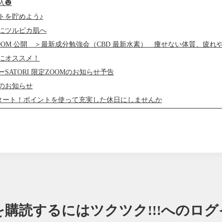
入🎃
トを貯めよう♪
にツルピカ肌へ
OOM 公開 ＞最新成分勉強会（CBD 最新水素） 痩せない体質、疲れ
にオススメ！
SATORI 限定ZOOMのお知らせ予告
のお知らせ
タート！ポイントを使って充実した休日にしませんか
トが貯まっている方にご協力のお願い
スタッフが入りました！
間に合う】バレンタインチョコを選ぶなら！
イント付与についての訂正
3年最新！ポイント活用について
けましておめでとうございますSATORI-STYLE です！
ri.Styleからのお知らせ■
を購読するには
ツクツク!!!へのロ
方がいいダイエットチョコレート バレンタインデー