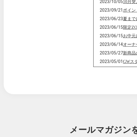
2023/10/05
10月突
2023/09/21
ポイン
2023/06/23
夏まで
2023/06/15
限定Z
2023/06/15
お中元
2023/06/14
オーナー
2023/05/27
新商品
2023/05/01
GWス
2023/03/08
ポイン
2023/02/21
新しく
2023/02/04
【まだ
2023/01/25
最新ポ
2023/01/23
202
2023/01/06
新年あ
2022/07/08
■sato
メールマガジン
2022/02/08
食べた