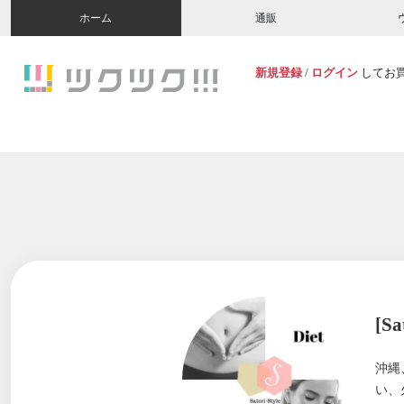
ホーム
通販
新規登録
/
ログイン
してお
[Sa
沖縄
い、