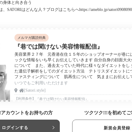
の身体と向き合う
は、SATORIはどんな人？ブログはこちらへ
https://ameblo.jp/satori0908090
メルマガ購読特典
『巷では聞けない美容情報配信』
美容業界２７年 元香港在住１５年のショップオーナーが巷に
ックな情報をいち早くお伝えしていきます 自分自身の顔面大
について また、過去太っていた時代に様々なダイエットをし
た遺伝子解析をしてのダイエット方法 テトリスダイエットに
ファスティングについて 肌再生について 気ままにお伝えし
いつでもご利用いただけます
[Satori.style]
【利用条件】
『巷では聞けない美容情報配信』
!!アカウントをお持ちの方
ツクツク!!!を初めて
ログインする
新規会員登録