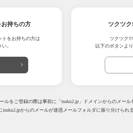
！１日で初回分完売！！ダイエットチョコレート
ットチョコレート オーダー開始いたします
ま、２０２２年もどうぞ よろしくお願いいたします ダイエットチョ
をお持ちの方
ツクツク
ついて
脚やせについて(先程おくりましたメルマガのリンクがおかしく、こち
ウントをお持ちの方は
ツクツク!
について
さい。
以下のボタンよ
ついて こんばんは SATORI.STYLE です
キャンペーン 明日まで♫
マス情報
ットをご購入いただきました 皆さまへ
ットをご購入いただきました みなさまへ。。。
うございます
ルをご登録の際は事前に「tsuku2.jp」ドメインからのメー
ルが入荷いたしました！
にtsuku2.jpからのメールが迷惑メールフォルダに振り分け
ァンデーションのお取り扱いについて
号による配送遅延のお知らせ
ついてと、腸内カウンセリング