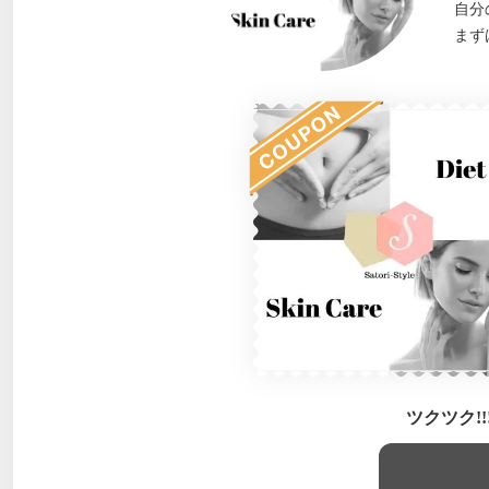
自分
まず
ツクツク!