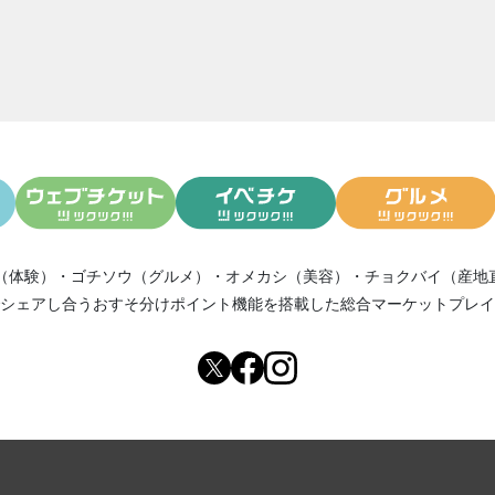
ァンデーション リフィルなど入荷いたしました
エット.ファスティング＞についてのプチセミナー情報
＞腸内フローラキットをオーダーいただきました方へ。。
＞遺伝子キットをオーダーいただきました方へ。。
＞腸内フローラをご購入いただきましたみなさまへ
のインスタのリンク先が間違えておりました
体重が落ち始める遺伝子修復サプリ
ローラチェックをオーダーいただきました方へ。。。
ットに欠かせない栄養素について。。。
（体験）
・
ゴチソウ（グルメ）
・
オメカシ（美容）
・
チョクバイ（産地
ァンデーションの納期が遅れており申し訳ありません
シェアし合う
おすそ分けポイント機能
を搭載した総合マーケットプレイ
メが流行る理由
ァンデから 新しい商品がでます！！
ァンデをご購入いただいたみなさまへ。。。
ットとファスティングについて
ァンデーションについて
差の話