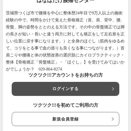
はなばたけ腰痛センター
茨城県つくば市で腰痛を中心に整体歴24年目で9万人以上の施術
経験の中で、時間をかけて覚えた骨格矯正（首、肩、背中、腰、
骨盤、脚の姿勢をととのえる方法です。その中の骨盤矯正では脚
の長さが短い・長いと違う両方に対しても矯正をして左右差を正
しい位置に戻す事になります。）と全身のほぐし（筋肉をゆるめ
て、コリをとる事で血の巡りも良くなる事につながります。）首
肩こりや腰痛と体の状態改善の選択肢にカイロプラクティック・
整体【骨格矯正「骨盤矯正」・「ほぐし」】を受けてみてはいか
がでしょうか？ 029-864-8274
ツクツク!!!アカウントをお持ちの方
ログインする
ツクツク!!!を初めてご利用の方
新規会員登録