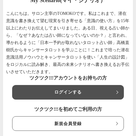
My Scenario(マイ・シナリオ）
こんにちは。サロン主宰のTOMOKOです。私はこれまで、潜在
意識を書き換えて望む現実を引き寄せる「意識の使い方」を15年
以上にわたりお伝えしてまいりました。ある日、視える占い師か
ら、「なぜ？あなたは占い師になっていないのか？」と言われ、
導かれるように「日本一予約が取れないタロット占い師」高橋直
樹氏からキャンサータロットを学ぶことに！これまで培った潜在
意識活用ノウハウとキャンサータロットを使い「人生の設計図」
をロジカルに読み解き、最高の未来シナリオへ書き換えるお手伝
いさせていただきます。
ツクツク!!!アカウントをお持ちの方
ログインする
ツクツク!!!を初めてご利用の方
新規会員登録