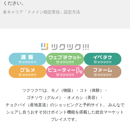
ください。
2026/02/21
単なるおしゃべりが誰かの未来を変える！！
各キャリア「ドメイン指定受信」設定方法
2026/01/30
楽観的で間違う方が、悲観的で正しいことよ
りも・・・
2025/11/16
新しい働き方
2025/10/24
１０万円が１億円に！！！
2025/10/14
【沖縄開催】人生アップグレード講座＠あり
がとう御庭！！
2025/09/29
理想を現実化するための4箇条
2025/09/16
断崖絶壁60メートルを降下！ 「今やらなか
ったら、一生できないよ！」
ツクツク!!!は、
モノ（物販）
・
コト（体験）
・
2025/08/31
【残1名】未来先取り体験型セミナー／決めれ
ゴチソウ（グルメ）
・
オメカシ（美容）
・
ば現実化するまでも楽しい！！
チョクバイ（産地直送）
のショッピングと予約サイト。
みんなで
2025/08/29
こんな感覚を得たものはすべて現実化してき
シェアし合う
おすそ分けポイント機能
を搭載した総合マーケット
たよ！
プレイスです。
2025/08/26
【対談音声】魂のシナリオを加速させる！