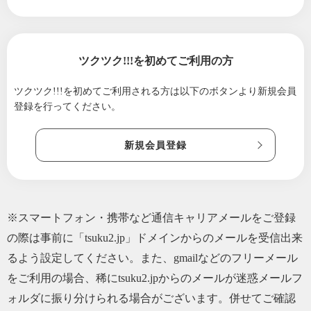
「タロット×潜在意識」で望む未来を引き寄せ
よう！
2026/06/06
【本日開催】無料セミナー！！/初めての占
ツクツク!!!を初めてご利用の方
い！ 変化に備えます♪
2026/06/04
「当てる占い」は、もう卒業！ 鑑定結果を
ツクツク!!!を初めてご利用される方は
以下のボタンより新規会員
上手に活用しよう♪
登録を行ってください。
2026/06/01
【無料セミナー】まさかの予言が現実化！？
｜オンラインショップリニューアル記念無料
新規会員登録
セミナー
2026/05/31
あり得ない成功法則 10倍以上の成果！！
2026/03/02
【訂正：明日開催】気づきの「ゆんたく会」3/
※スマートフォン・携帯など通信キャリアメールをご登録
3（火）20時〜
の際は事前に「tsuku2.jp」ドメインからのメールを受信出来
2026/03/02
【明日開催】気づきの「ゆんたく会」3/3
るよう設定してください。また、gmailなどのフリーメール
（火）20時30分〜
をご利用の場合、稀にtsuku2.jpからのメールが迷惑メールフ
2026/02/24
「なんで占い師をやってないの？」と視える
ォルダに振り分けられる場合がございます。併せてご確認
占い師さんに言われた話