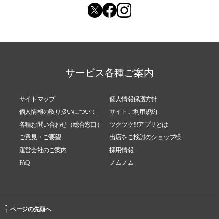
未来先取り体験型セミナー＠沖縄合宿
2025/08/24
【本日15時〜】スピリチュアルカウンセラーF
先生のセッション＠zoom
2025/08/23
F先生のグループセッション/人生のシナリオ通
り！
サービス各種ご案内
2025/08/18
【対談】やっぱり「エイブラハムの教え」と
「引き寄せの法則」だった！ 毎日を幸せに
送るコツ♪
サイトマップ
個人情報保護方針
2025/08/13
すべての出来事はよくなるために起きる！！
個人情報の取り扱いについて
サイトご利用規約
各種お問い合わせ（総合窓口）
ツクツク!!!アプリとは
2025/07/26
【明日開催】F先生のグループセッション！！
ご意見・ご要望
出店をご検討のショップ様
2025/07/23
【募集】五つ星ホテルに泊まる大人女子の台
運営会社のご案内
採用情報
湾リトリート♪
FAQ
ノムノム
2025/07/20
経済的な自由を目指そう！！
2025/07/11
意図すればアッサリ実現！！
2025/07/07
星に願いを☆彡
-
ページの先頭へ
↑
2025/07/05
旅は好きですか？？