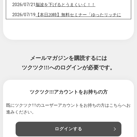
2026/07/21
脳波を下げるとうまくいく！！
2026/07/19
【本日20時】無料セミナー「ゆったリッチに
生きよう」
2026/07/17
①無料セミナーのお知らせ「ゆったリッチに
生きよう」②料金改定について
2026/07/14
ゆったリッチを叶える「次世代の仕組み」を
実験中！！
メールマガジンを購読するには
2026/07/11
【お金の引き寄せ】出せば入ってくるって本
ツクツク!!!へのログインが必要です。
当？？
2026/07/05
最高のタイミングで「決意」そして、「実現
化」
ツクツク!!!アカウントをお持ちの方
2026/06/21
運命の出会い！モテ期到来！！をキャンサー
既にツクツク!!!のユーザーアカウントをお持ちの方は
こちらへお
タロットで紐解く♪
進みください。
2026/06/19
お、恐るべし！キャンサータロット！！！ 6
万人以上の鑑定実績
ログインする
2026/06/09
【動画あり】キャンサータロットって？