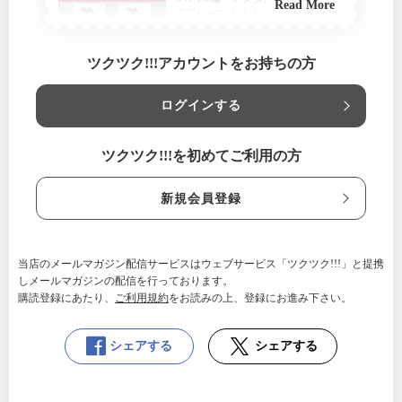
Read More
でプレゼント！！
いつでもご利用いただけます
大阪府
ツクツク!!!アカウントをお持ちの方
しなやかカラダ美人塾
【利用条件】
ログインする
この度はメルマガ登録ありがとうございます。 こちらのメ
ールアドレスに、下記の項目を記入し ご返信ください。 s
wan_lake_k@yahoo.co.jp ①お名前 ②どちらのサイトでお知
りになられましたか？ ※Twitter Insta 当HP など… ※タ
ツクツク!!!を初めてご利用の方
イトルに「電子書籍希望」とご記入下さい。
新規会員登録
当店のメールマガジン配信サービスはウェブサービス「ツクツク!!!」と提携
しメールマガジンの配信を行っております。
購読登録にあたり、
ご利用規約
をお読みの上、登録にお進み下さい。
シェアする
シェアする