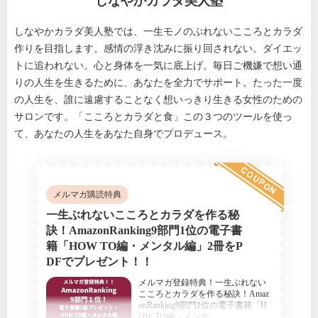
しなやかカラダ美人塾
しなやかカラダ美人塾では、一生モノのぶれないこころとカラダ
作りを目指します。感情の浮き沈みに振り回されない。ダイエッ
トに追われない。心と身体を一気に底上げ。毎日ご機嫌で想い通
りの人生を生きるために、あなたを全力でサポート。たった一度
の人生を、誰に遠慮することなく想いっきり生きる女性のための
サロンです。「こころとカラダと食」この３つのツールを使っ
て、あなたの人生をあなた自身でプロデュース。
COUPON
メルマガ購読特典
一生ぶれないこころとカラダを作る秘
訣！AmazonRanking9部門1位の電子書
籍「HOW TO編・メンタル編」2冊をP
DFでプレゼント！！
メルマガ登録特典！一生ぶれない
こころとカラダを作る秘訣！Amaz
onRanking9部門1位の電子書籍「H
OW TO編・メンタル編」2冊をPDF