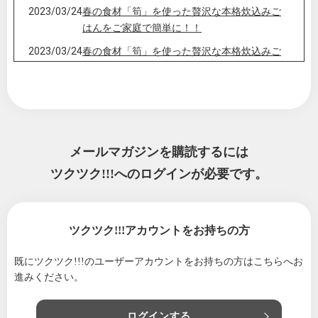
2023/03/24
春の食材「筍」を使った贅沢な本格炊込みご
はんをご家庭で簡単に！！
2023/03/24
春の食材「筍」を使った贅沢な本格炊込みご
はんをご家庭で簡単に！！
2023/03/18
愛犬の健康を考えた”スーパーおやつ”を開発し
ました！
2022/05/18
メロン好きにはたまらない【超お買い得・大
特価】糖度１８度！規格外だから安い『肥後
メールマガジンを購読するには
グリーンメロン』
ツクツク!!!へのログインが必要です。
2022/02/04
あの話題のスキンケアシリーズ「花咲美肌」
が当たります！
2022/01/30
NEW大竜菌床の予約開始のお知らせ！！
ツクツク!!!アカウントをお持ちの方
2021/12/03
大竜菌床プレゼント企画 ☆当選者発表のお
既にツクツク!!!のユーザーアカウントをお持ちの方は
こちらへお
知らせ☆
進みください。
2021/11/11
アナウンサーに習える！？ 話し方とオンラ
イン画面での映り方レッスン
ログインする