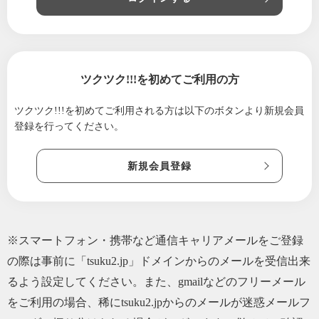
2021/07/14
今夜必見！！！ためしてガッテン！！！『NH
Kスタッフを虜にしたキノコ』ぜひご覧くださ
いませ♪
2021/06/14
暑い！！ 熱い！！ 夏を乗り越えましょ
ツクツク!!!を初めてご利用の方
う！！！
2020/11/02
プロのアナウンサーに学ぶ画面映えメイク口
ツクツク!!!を初めてご利用される方は
以下のボタンより新規会員
座〜♪
登録を行ってください。
2020/09/16
「○○○ダケ」をご存知ですか？
新規会員登録
2020/07/18
「メルマガ登録プレゼントキャンペーン」当
選者の発表！！
2020/02/10
「あさぎり町」をご存知ですか？
2019/07/17
メルマガ登録プレゼント当選者発表！！
※スマートフォン・携帯など通信キャリアメールをご登録
の際は事前に「tsuku2.jp」ドメインからのメールを受信出来
るよう設定してください。また、gmailなどのフリーメール
をご利用の場合、稀にtsuku2.jpからのメールが迷惑メールフ