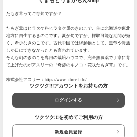
くまもとうまかもんshop
たもぎ茸ってご存知ですか？
たもぎ茸はヒラタケ科ヒラタケ属のきのこで、主に北海道や東北
地方に自生するきのこです。夏が旬ですが、採取可能な期間が短
く、希少なきのこです。古代中国では縁起物として、皇帝や貴族
しか口にできなかったとも言われています。
そんな幻のきのこを専用の栽培ハウスで、完全無農薬で丁寧に育
て上げたのがアスリーの『奇跡のキノコ・花咲たもぎ茸』です。
株式会社アスリー：
https://www.athree.info/
ツクツク!!!アカウントをお持ちの方
ログインする
ツクツク!!!を初めてご利用の方
新規会員登録