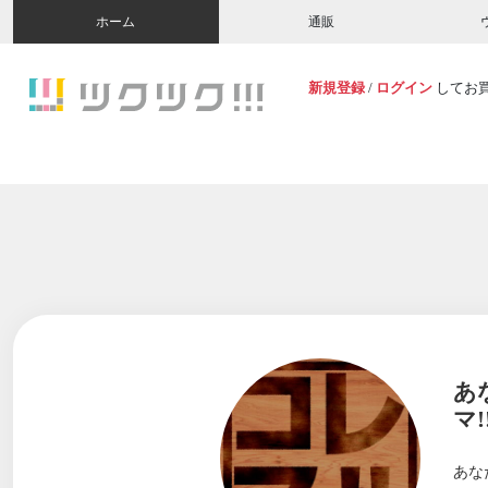
ホーム
通販
新規登録
/
ログイン
してお
あ
マ!
あな