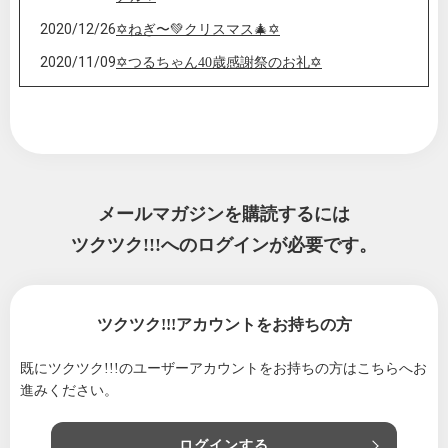
2020/12/26
✡ねぎ〜💚クリスマス🎄✡
2020/11/09
✡つるちゃん40歳感謝祭のお礼✡
2020/10/09
✡つるちゃん40歳感謝祭のお知らせ✡
2020/06/16
✡父の日のプレゼント✡
2020/06/13
✡宇宙のしくみ✡
2020/04/19
✡緊急速報ねぎ〜ニュース✡
メールマガジンを購読するには
2020/03/23
✡腸内環境・アレルギー改善✡
ツクツク!!!へのログインが必要です。
2020/02/04
✡2020立春✡新たなスタート✡
2020/01/05
✡2020年スタート✡
ツクツク!!!アカウントをお持ちの方
2019/12/26
✡本日・日食新月大開運日✡
2019/12/17
✡ご報告✡料理大国100選✡入賞✡
既にツクツク!!!のユーザーアカウントをお持ちの方は
こちらへお
進みください。
2019/10/24
✡ご報告✡アートテンつるちゃんねぎリニュー
アル✡
ログインする