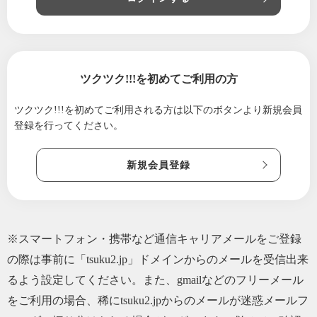
2019/09/16
💚お金がなくても支援ができる💚
2019/07/22
💚つるちゃんTV出演💚
2019/06/13
💚自分の身体は自分で守ろう💚
2019/05/30
つるちゃんおすすめ期間限定アートテンアス
ツクツク!!!を初めてご利用の方
パラガス💚
2019/05/01
ツクツク!!!を初めてご利用される方は
【令和アートテンつるちゃんねぎ】スター
以下のボタンより新規会員
登録を行ってください。
ト！！
2019/04/30
平成最後のメルマガ配信！！
新規会員登録
2019/03/21
満月アートテンつるちゃんねぎ！！
2019/02/25
つるちゃんねぎバージョンアップ！！
※スマートフォン・携帯など通信キャリアメールをご登録
の際は事前に「tsuku2.jp」ドメインからのメールを受信出来
るよう設定してください。また、gmailなどのフリーメール
をご利用の場合、稀にtsuku2.jpからのメールが迷惑メールフ