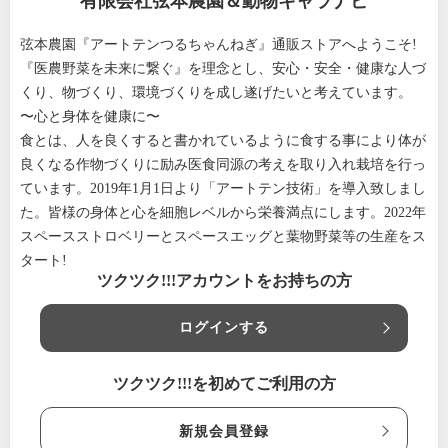
有限会社弦本農園＆動物キャラナビ
弦本農園『アートテンつるちゃんねぎ』通販ストアへようこそ!
『医農野菜を未来に繋ぐ』を理念とし、安心・安全・健康な人づ
くり、物づくり、環境づくりを成し遂げたいと考えています。
〜心と身体を健康に〜
食とは、人を良くすると書かれているように食する事により体が
良くなる作物づくりに励み医食同源の考えを取り入れ栽培を行っ
ています。2019年1月1日より「アートテン技術」を導入致しまし
た。皆様の身体と心を細胞レベルから栄養満点にします。2022年
スペースストロベリーとスペースエッグと葉物野菜等の生産をス
タート!
ツクツク!!!アカウントをお持ちの方
ログインする
ツクツク!!!を初めてご利用の方
新規会員登録