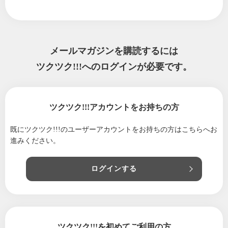
2025/09/23
◇◇◇高階整骨院からのお知らせ◇◇◇ ご
協力ください
2025/08/10
◇◇◇高階整骨院からのお知らせ◇◇◇2025.
メールマガジンを購読するには
8.10
ツクツク!!!へのログインが必要です。
2025/05/26
◇◇◇高階整骨院からのお知らせ◇◇◇2025.
5.26
2025/04/14
◇◇◇高階整骨院からのお知らせ◇◇◇2025.
ツクツク!!!アカウントをお持ちの方
4.14
2025/03/15
明日3月16日(日)丹波市春日町『おばあちゃん
既にツクツク!!!のユーザーアカウントをお持ちの方は
こちらへお
の里』でマルシェ行います🛒
進みください。
2025/01/31
イベント&キャンペーンのお知らせ！
ログインする
2025/01/05
年始のご挨拶/高階整骨院
2024/12/23
年末年始のお知らせ
2024/11/20
◇◇◇高階整骨院からのお知らせ◇◇◇2024.1
1.20
ツクツク!!!を初めてご利用の方