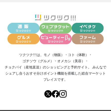
2023/04/03
▼▲▼▲ 高階整骨院からのご案内！ 4月2
日刊 ▲▼▲▼
2023/03/25
高階整骨院からのご案内！ 『26日(日) 兵庫
あいたんマルシェのご案内』
2023/03/13
高階整骨院からのご案内！！！ 『マルシェ
のご案内』
2023/03/07
高階整骨院からお得情報！！！
2023/02/05
■■■高階整骨院からのお知らせです！ 令和5
ツクツク!!!は、
モノ（物販）
・
コト（体験）
・
年2月5日 『ツクツクメール!‼』■■■
ゴチソウ（グルメ）
・
オメカシ（美容）
・
2022/12/27
■■■高階整骨院からのお知らせです！ 令和4
チョクバイ（産地直送）
のショッピングと予約サイト。
みんなで
年12月28日 『ツクツクメール‼』■■■
シェアし合う
おすそ分けポイント機能
を搭載した総合マーケット
プレイスです。
2022/12/16
明日開催の「テラマルシェ」について
2022/12/03
■■■高階整骨院からのお知らせです！ 令和4
年12月3日 『ツクツクメール‼』■■■
2022/04/28
◇◇◇高階整骨院からのGW診療のお知らせ
プラス『母の日』特集◇◇◇