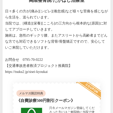
高階整骨院/たかはし治療室
日々多くの方が[痛み][シビレ][倦怠感]など様々な苦痛を感じなが
ら生活を、送られています。
当院では、[構造][栄養][こころ]の三方向から根本的な[原因]に対
してアプローチしていきます。
施術は、急性のギックリ腰、またアスリートから高齢者までどん
な方でも対応できるソフトな背骨/骨盤矯正ですので、安心して
いご来院していただけます。
お問合せ 0795-70-0222
【交通事故患者救済プロジェクト推薦院】
https://tsuku2.jp/sisei-kyoukai
COUPON
メルマガ購読特典
《自費診療500円割引クーポン》
只今メールマガジン登録してくだ
さった方にはご来院時に当院で使