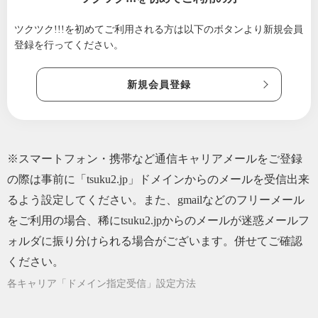
2024/08/10
◇◇◇高階整骨院からのお知らせ◇◇◇2024.
8.10
ツクツク!!!を初めてご利用される方は
以下のボタンより新規会員
登録を行ってください。
2024/04/17
高階整骨院からのご案内！！！「TAMBA100
マイルアドベンチャートレイル」
新規会員登録
2024/04/01
▼▲▼▲ 高階整骨院からのお知らせ！ 4月
1日(月) ▲▼▲▼
2024/01/03
年始のご挨拶
2023/12/27
年末年始のお知らせ！！！
※スマートフォン・携帯など通信キャリアメールをご登録
2023/09/15
◇◇◇高階整骨院からのお知らせ◇◇◇2023.
の際は事前に「tsuku2.jp」ドメインからのメールを受信出来
9.15
るよう設定してください。また、gmailなどのフリーメール
2023/08/02
◇◇◇高階整骨院からのお知らせ◇◇◇5.8.02
をご利用の場合、稀にtsuku2.jpからのメールが迷惑メールフ
2023/05/31
◇◇◇高階整骨院からのお知らせ◇◇◇ 5.5.
ォルダに振り分けられる場合がございます。併せてご確認
31
ください。
2023/05/07
◇◇◇高階整骨院からのお知らせ◇◇◇5.5.7
各キャリア「ドメイン指定受信」設定方法
2023/04/13
◇◇◇高階整骨院からのお知らせ◇◇◇