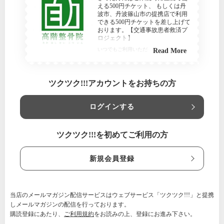
える500円チケット、 もしくは丹
波市、丹波篠山市の提携店で利用
できる500円チケットを差し上げて
おります。【交通事故患者救済プ
ロジェクト】
いつでもご利用いただけます
Read More
兵庫県
高階整骨院/たかはし治療室
ツクツク!!!アカウントをお持ちの方
【利用条件】
ご来院時、受付の際にお見せください。
ログインする
ツクツク!!!を初めてご利用の方
新規会員登録
当店のメールマガジン配信サービスはウェブサービス「ツクツク!!!」と提携
しメールマガジンの配信を行っております。
購読登録にあたり、
ご利用規約
をお読みの上、登録にお進み下さい。