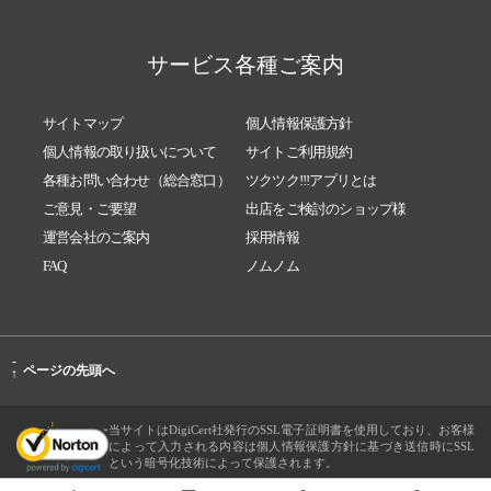
2022/03/09
■■■高階整骨院からのお知らせです！ 令和4
年3月9日 『ツクツクメール‼』■■■
サービス各種ご案内
2022/01/29
高階整骨院からのご案内！！！ バレンタイ
ン特集！！！
サイトマップ
個人情報保護方針
2021/12/29
高階整骨院 《年末年始の診療のご案内》
個人情報の取り扱いについて
サイトご利用規約
各種お問い合わせ（総合窓口）
ツクツク!!!アプリとは
2021/04/26
◇◇◇高階整骨院からGW診療のお知らせ◇◇
◇
ご意見・ご要望
出店をご検討のショップ様
運営会社のご案内
採用情報
2020/07/02
■■■高階整骨院からのお知らせです！ 令和2
FAQ
ノムノム
年7月2日 『ツクツクメール‼』■■■
2020/06/04
■■■高階整骨院からのお知らせです！ 令和2
年6月4日『ツクツクメール‼』■■■
-
2020/04/26
■■■高階整骨院からのお知らせです！ 令和2
ページの先頭へ
↑
年.4.26『ツクツクメール‼』■■■
2020/04/09
高階整骨院からのお知らせ‼︎ 《臨時送信》
当サイトはDigiCert社発行のSSL電子証明書を使用しており、お客様
によって入力される内容は個人情報保護方針に基づき送信時にSSL
2020/04/02
■■■高階整骨院からのお知らせです！ 令和2
という暗号化技術によって保護されます。
年4月2日『ツクツクメール‼』■■■