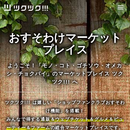
Togg
navig
おすそわけマーケット
プレイス
ようこそ！「モノ・コト・ゴチソウ・オメカ
シ・チョクバイ」のマーケットプレイス ツク
ツク!!! へ
ツクツク!!! は嬉しい「ショップファンクラブおすそわ
け機能」を搭載！
みんなで得する
通販＆ウェブチケット＆グルメ＆ビュ
ーティー＆ファーム
の総合マーケットプレイスです。