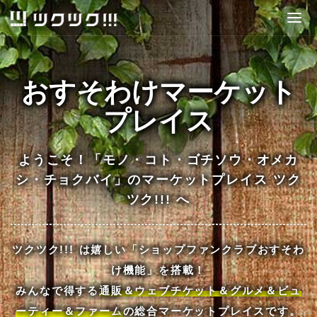
Togg
navig
おすそわけマーケット
プレイス
ようこそ！「モノ・コト・ゴチソウ・オメカ
シ・チョクバイ」のマーケットプレイス ツク
ツク!!! へ
ツクツク!!! は嬉しい「ショップファンクラブおすそわ
け機能」を搭載！
みんなで得する
通販＆ウェブチケット＆グルメ＆ビュ
ーティー＆ファーム
の総合マーケットプレイスです。