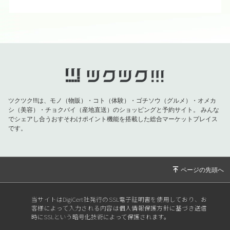
ツクツク!!!は、モノ（物販）・コト（体験）・ゴチソウ（グルメ）・オメカ
シ（美容）・チョクバイ（産地直送）のショッピングと予約サイト。
みんな
でシェアし合うおすそわけポイント機能を搭載した総合マーケットプレイス
です。
当サイトはDigiCert社発行のSSL電子証明書を使用しており、お
客様によって入力される内容は個人情報保護方針に基づき送信
時にSSLという暗号化技術によって保護されます。