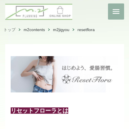
トップ
m2contents
m2jigyou
resetflora
リセットフローラとは