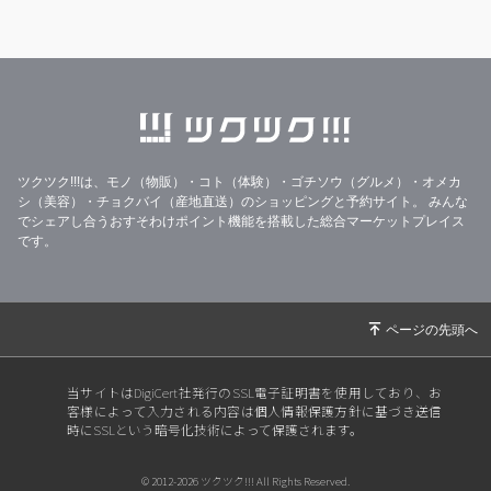
ツクツク!!!は、モノ（物販）・コト（体験）・ゴチソウ（グルメ）・オメカ
シ（美容）・チョクバイ（産地直送）のショッピングと予約サイト。
みんな
でシェアし合うおすそわけポイント機能を搭載した総合マーケットプレイス
です。
当サイトはDigiCert社発行のSSL電子証明書を使用しており、お
客様によって入力される内容は個人情報保護方針に基づき送信
時にSSLという暗号化技術によって保護されます。
© 2012-2026 ツクツク!!! All Rights Reserved.