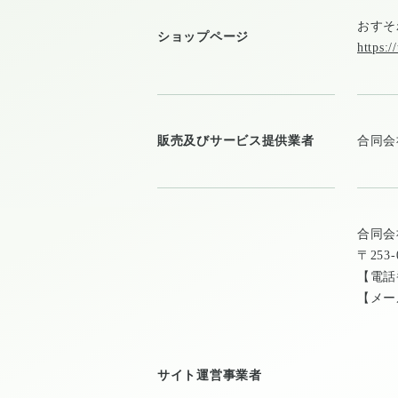
おすそ
ショップページ
https:/
販売及びサービス提供業者
合同会社
合同会社
〒25
【電
【メー
サイト運営事業者