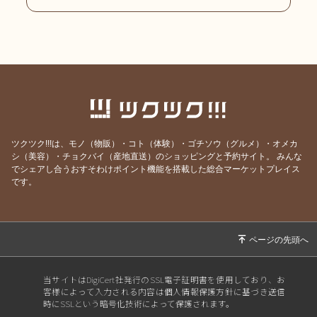
ツクツク!!!は、モノ（物販）・コト（体験）・ゴチソウ（グルメ）・オメカ
シ（美容）・チョクバイ（産地直送）のショッピングと予約サイト。
みんな
でシェアし合うおすそわけポイント機能を搭載した総合マーケットプレイス
です。
当サイトはDigiCert社発行のSSL電子証明書を使用しており、お
客様によって入力される内容は個人情報保護方針に基づき送信
時にSSLという暗号化技術によって保護されます。