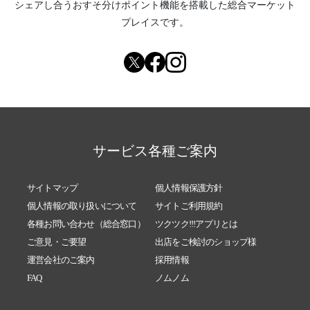
シェアし合う
おすそ分けポイント機能
を搭載した総合マーケット
2022/03/01
3月スケジュールです！
プレイスです。
2022/02/25
明日（26日）の21時から無料オンラインセミ
ナーです！
2022/02/10
オンライン無料セミナーのお知らせ！
2022/02/06
オンライングループレッスン時始めます！
2022/01/29
2月スケジュールです！
2021/12/23
2022年1月スケジュールです。
サービス各種ご案内
2021/12/01
12月スケジュールです！
2021/10/26
サイトマップ
個人情報保護方針
11月スケジュールです。
個人情報の取り扱いについて
サイトご利用規約
各種お問い合わせ（総合窓口）
ツクツク!!!アプリとは
ご意見・ご要望
出店をご検討のショップ様
運営会社のご案内
採用情報
FAQ
ノムノム