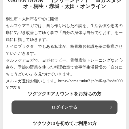
GREEN DOOR （グリーンドア） ヨガスタジ
オ・桐生・赤城・太田・オンライン
桐生市・太田市を中心に開催
セルフケアヨガでは、自ら作り出した不調を、生活習慣や思考の
癖に気づき改善してゆく事で「自分の身体は自分でなおす」を一
緒に目指してゆきます。
カイロプラクタ―でもある私達が、筋骨格お知識を基に指導させ
ていただきます。
セルフケアヨガで、ヨガセラピー、骨盤底筋トレーニングなど心
身を、季節の野菜を使った料理教室で食事等生活習慣の「自分に
ちょうどいい」を見つけていきます。
メルマガ登録お願いします。
https://home.tsuku2.jp/mlReg/?scd=000
0175518
ツクツク!!!アカウントをお持ちの方
ログインする
ツクツク!!!を初めてご利用の方