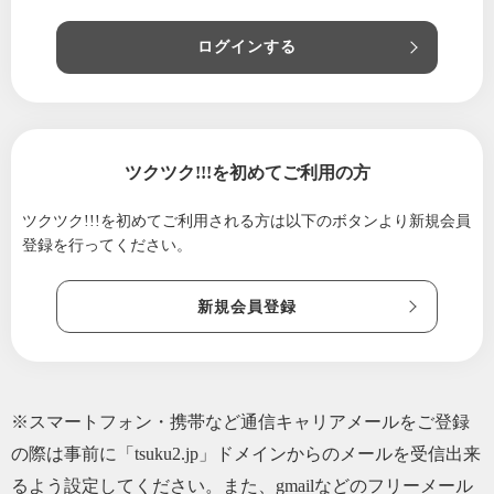
2024/04/24
5月スケジュールです
2024/02/22
3月スケジュールです
ログインする
2024/01/29
2月スケジュールです！
2024/01/01
１月スケジュールです。
2023/11/29
12月スケジュール
ツクツク!!!を初めてご利用の方
2023/10/23
11月スケジュールです。
ツクツク!!!を初めてご利用される方は
以下のボタンより新規会員
2023/07/19
8月スケジュールです！
登録を行ってください。
2023/06/29
7月スケジュールです！
2023/06/02
6月スケジュールです。
新規会員登録
2023/04/29
5月
2023/03/26
4月スケジュールです
2023/02/27
3月スケジュールです
※スマートフォン・携帯など通信キャリアメールをご登録
2023/02/10
今年初めての桐生でのうさと展です。
の際は事前に「tsuku2.jp」ドメインからのメールを受信出来
2023/01/28
2月スケジュールです！
るよう設定してください。また、gmailなどのフリーメール