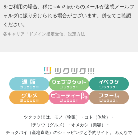
をご利用の場合、稀にtsuku2.jpからのメールが迷惑メールフ
2023/01/01
2023年1月スケジュール
ォルダに振り分けられる場合がございます。併せてご確認
2022/10/26
11月スケジュールです。
ください。
2022/09/30
10月スケジュールです！
各キャリア「ドメイン指定受信」設定方法
2022/09/15
仙台 うさと展のご案内！
2022/08/31
9月スケジュールです！
2022/08/28
『宇宙の約束』上映会&かっこちゃんお話会の
お知らせ！
2022/07/22
うさと展 桐生開催！
2022/07/16
真菰(まこも)と精麻の陰陽統合☯️の飾り結び作
り&ランチの会のご案内
2022/06/26
7月スケジュールです！
2022/06/01
6月スケジュールです！
ツクツク!!!は、
モノ（物販）
・
コト（体験）
・
2022/04/28
5月スケジュールです！
ゴチソウ（グルメ）
・
オメカシ（美容）
・
チョクバイ（産地直送）
のショッピングと予約サイト。
みんなで
2022/03/31
4月スケジュールです。