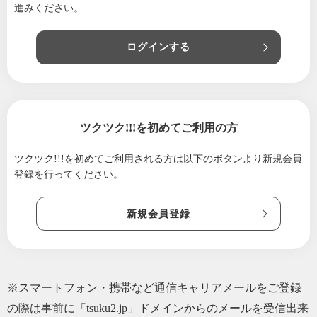
進みください。
2026/06/28
【同じ目的意識を持つ人同士の壮大なエネル
ギー】
ログインする
2026/06/15
【あなたの想いや感情を視覚化】
2026/06/11
【女性ホルモンを整える安心安全な方法】
2026/06/08
【これやると自分を知ることへつながりま
す】
ツクツク!!!を初めてご利用の方
2026/06/03
【AIの進化に呑み込まれすぎないようにする
ために】
ツクツク!!!を初めてご利用される方は
以下のボタンより新規会員
登録を行ってください。
2026/05/31
【太陽は時速〇〇kmという猛スピードで動い
ている？】
新規会員登録
2026/05/29
【２-3年に1度だけの満月】
2026/05/27
【占いに全く興味がなかった私が、 なぜ星読
み師になったのか？】
2026/05/25
【的中率は34%なのに、書籍売上はギネス記録
※スマートフォン・携帯など通信キャリアメールをご登録
を保つ占い師】
の際は事前に「tsuku2.jp」ドメインからのメールを受信出来