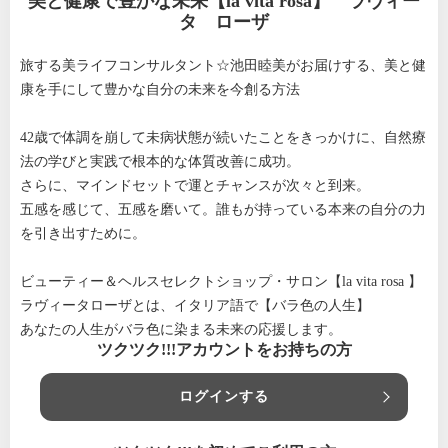
美と健康で豊かな未来【la vita rosa】 ラヴィー
タ ローザ
旅する美ライフコンサルタント☆池田睦美がお届けする、美と健
康を手にして豊かな自分の未来を今創る方法
42歳で体調を崩して未病状態が続いたことをきっかけに、自然療
法の学びと実践で根本的な体質改善に成功。
さらに、マインドセットで運とチャンスが次々と到来。
五感を感じて、五感を磨いて。誰もが持っている本来の自分の力
を引き出すために。
ビューティー＆ヘルスセレクトショップ・サロン【la vita rosa 】
ラヴィータローザとは、イタリア語で【バラ色の人生】
あなたの人生がバラ色に染まる未来の応援します。
ツクツク!!!アカウントをお持ちの方
ログインする