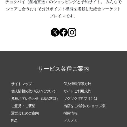
チョクバイ（産地直送）
のショッピングと予約サイト。
みんなで
2026/04/14
【今だからこそ自分軸を見直すとき】
シェアし合う
おすそ分けポイント機能
を搭載した総合マーケット
プレイスです。
2026/04/11
【あなたにとっての『いいもの』は何です
か？】
2026/04/07
【人類がまた一歩宇宙に近くなった日】
2026/04/02
【今回の天秤座満月は特別⭐︎】
2026/04/01
【加速する世の中の流れでの過ごし方】
2026/03/29
【美肌のために今だからやったほうがいいこ
サービス各種ご案内
と】
2026/03/23
【あなたの大切な方との別れが辛いときに聴
サイトマップ
個人情報保護方針
いてみてください】
個人情報の取り扱いについて
サイトご利用規約
2026/03/22
【五感を磨いて本質を知る】
各種お問い合わせ（総合窓口）
ツクツク!!!アプリとは
2026/03/20
【魂震えるカノン瞑想】
ご意見・ご要望
出店をご検討のショップ様
2026/03/19
【春分前日のタイミングで、新たなるスター
運営会社のご案内
採用情報
トを切りたい方へ
FAQ
ノムノム