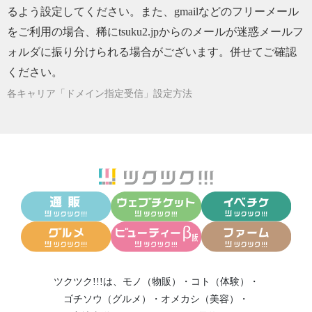
2026/05/17
【五感を感じると直感力が】
るよう設定してください。また、gmailなどのフリーメール
2026/05/15
【あなたの美的センスは どんな感性です
をご利用の場合、稀にtsuku2.jpからのメールが迷惑メールフ
か？】
ォルダに振り分けられる場合がございます。併せてご確認
2026/05/10
【〇〇は本当に必要？】
ください。
2026/05/06
【明日5/7からの過ごし方】
各キャリア「ドメイン指定受信」設定方法
2026/05/05
【5/5 本日の吉日にやるといいこと】
2026/05/02
【現状打破したいあなたへ】
2026/05/01
【ご自身の潜在意識深ーいところへ】
2026/04/30
【塩のウソ？ホント？】
2026/04/26
【世の中のフェーズが切り替わるとき】
2026/04/22
【身体の回復力につながる細胞の組織とは】
2026/04/21
【人体にとっての重要な摂取するべき成分と
その内容とは】
ツクツク!!!は、
モノ（物販）
・
コト（体験）
・
2026/04/17
【願望実現が42%アップする方法】
ゴチソウ（グルメ）
・
オメカシ（美容）
・
2026/04/16
【ご自身にフォーカスしてみる日】