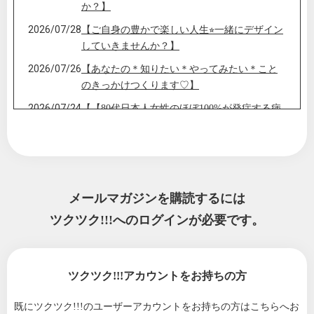
か？】
2026/07/28
【ご自身の豊かで楽しい人生⭐︎一緒にデザイン
していきませんか？】
2026/07/26
【あなたの＊知りたい＊やってみたい＊こと
のきっかけつくります♡】
2026/07/24
【【80代日本人女性のほぼ100%が発症する病
とは】
2026/07/22
【夏こそ！今の時期〇〇食べるとビタミンC摂
取が劇的に増えます】
2026/07/18
【最強の！願いの叶え方】
メールマガジンを購読するには
2026/07/14
【あなたが心から守りたいものは？】
ツクツク!!!へのログインが必要です。
2026/07/13
【心から安心出来る、自分の本当の居場所】
2026/07/10
【驚愕の生成AIでました！】
ツクツク!!!アカウントをお持ちの方
2026/07/08
【７月８日七転び八起き】
2026/06/30
【6/30のタイミング活用法】
既にツクツク!!!のユーザーアカウントをお持ちの方は
こちらへお