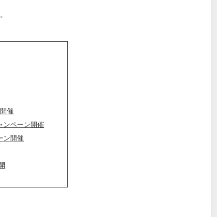
。
ン開催
キャンペーン開催
ペーン開催
開
らせ
ール公開（修正済）