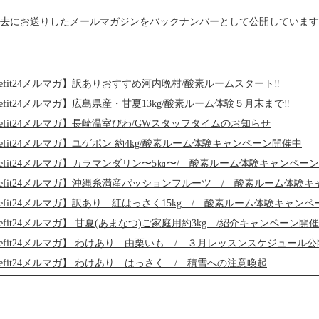
去にお送りしたメールマガジンをバックナンバーとして公開しています
ilefit24メルマガ】訳ありおすすめ河内晩柑/酸素ルームスタート‼
ilefit24メルマガ】広島県産・甘夏13kg/酸素ルーム体験５月末まで‼
ilefit24メルマガ】長崎温室びわ/GWスタッフタイムのお知らせ
ilefit24メルマガ】ユゲポン 約4kg/酸素ルーム体験キャンペーン開催中
ilefit24メルマガ】カラマンダリン〜5㎏〜/ 酸素ルーム体験キャンペー
ilefit24メルマガ】沖縄糸満産パッションフルーツ / 酸素ルーム体験
ilefit24メルマガ】訳あり 紅はっさく15kg / 酸素ルーム体験キャン
ilefit24メルマガ】 甘夏(あまなつ)ご家庭用約3kg /紹介キャンペーン開催
ilefit24メルマガ】 わけあり 由栗いも / ３月レッスンスケジュール公
ilefit24メルマガ】 わけあり はっさく / 積雪への注意喚起
ilefit24メルマガ】 高糖度大玉トマト「贅沢」/ メンテナンス休館のお知
ilefit24メルマガ】鹿児島県産でこぽん 大将季/ 2月レッスンスケジュ