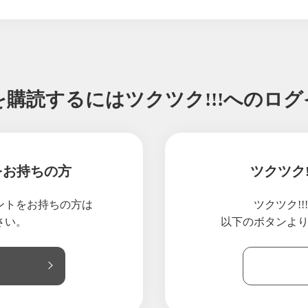
ilefit24メルマガ】 桜島 小みかん/ 当ジムの会員様がニュース番組で放
ilefit24メルマガ】鹿児島県産でこぽん 大将季／室温管理についてのお
ilefit24メルマガ】羊蹄山麓産 冬至かぼちゃ りょうおもい／１月レ
ilefit24メルマガ】鹿児島県産でこぽん 大将季／年末年始のお知らせ
ilefit24メルマガ】桜島小みかん・紅さくら／ご紹介キャンペーン実施中
を購読するには
ツクツク!!!へのロ
ilefit24メルマガ】青森県産 蜜入り林檎 こみつ／ご紹介キャンペーン
ilefit24メルマガ】 桜島小みかん／ご紹介キャンペーン実施中
ilefit24メルマガ】人参ジュース「雪美人」 ／ご紹介キャンペーン実施中
ilefit24メルマガ】よもぎ風呂でリラックス ／塗るプロテイン絶賛発売中
をお持ちの方
ツクツク
ilefit24メルマガ】新潟県産 新興梨 ／マシンエリア周辺メンテナンスに
ilefit24メルマガ】人参ジュース「雪美人」 ／ モスサポートピロー弱低
ウントをお持ちの方は
ツクツク!
ilefit24メルマガ】 和歌山ゆら早生みかん／パリオリンピック記念プレー
さい。
以下のボタンよ
ilefit24メルマガ】 大玉ラ・フランス／INBODYチャレンジ結果発表
ilefit24メルマガ】安納芋 1.5㎏セット(安納紅)／ジュラシック筋膜リリ
ilefit24メルマガ】よしだ葡萄園 種無しシャインマスカット ／INBOD
ilefit24メルマガ】【予約販売】金星 ご家庭用 3kg/INBODYチャレンジ