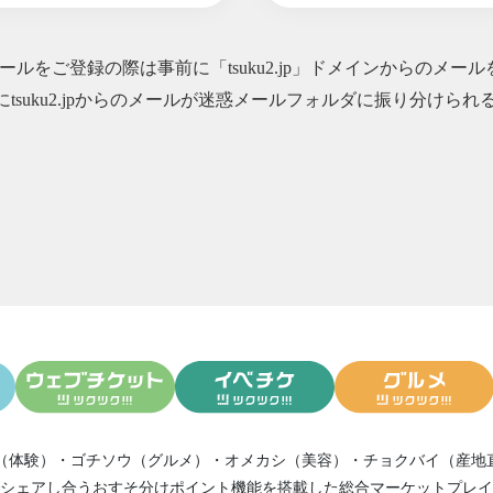
ilefit24メルマガ】バスソルトで疲労回復／Inbody測定いかがですか
ilefit24メルマガ】よもぎ風呂でリラックス／塗るプロテイン絶賛発売中
ルをご登録の際は事前に「tsuku2.jp」ドメインからのメー
ilefit24メルマガ】よもぎ風呂でリラックス／塗るプロテイン絶賛発売中
にtsuku2.jpからのメールが迷惑メールフォルダに振り分け
lefit24メルマガ】BPMプロテイン／InBody測定いかがですか
lefit24メルマガ】マッスルポテト (1袋あたり100g×6袋)／ ベンチプレ
ilefit24メルマガ】強力な除菌力と素肌にやさしい微酸性電解水／ キャ
ilefit24メルマガ】ひんやりフローズンリング／ 入会キャンペーン延長
ilefit24メルマガ】無添加人参ジュース／ お盆期間のお知らせ
ilefit24メルマガ】バスソルトで疲労回復／ タンク村上いよいよ開戦！
ilefit24メルマガ】天然塩と食塩の違い知ってますか？／ 8月スタジオ
ilefit24メルマガ】バスソルトで疲労回復／ 滑川の肉体の祭典「N-MEN」
ilefit24メルマガ】BMPプロテイン／ 2周年記念キャンペーン
ilefit24メルマガ】有機トマトジュース／ メンテナンス休館
ilefit24メルマガ】 ひんやりフローズンリング／ メンテナンス休館のお
ilefit24メルマガ】オーガニックアガベ ／ 骨盤ケア＆腸活セミナー
（体験）
・
ゴチソウ（グルメ）
・
オメカシ（美容）
・
チョクバイ（産地
ilefit24メルマガ】よもぎ風呂でリラックス／ 塗るプロテイン店頭販売開
シェアし合う
おすそ分けポイント機能
を搭載した総合マーケットプレイ