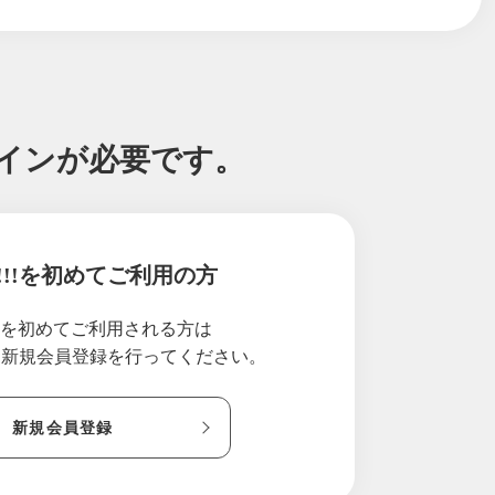
送されました‼
しらせ
ッスンスケジュール
グインが必要です。
実施中
!!!を初めてご利用の方
ついて
反発ウレタン枕
!!を初めてご利用される方は
ト
り新規会員登録を行ってください。
ース無料体験会
新規会員登録
Yチャレンジ