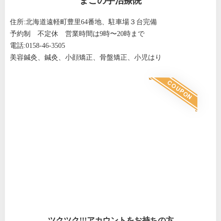
まごの手治療院
住所:北海道遠軽町豊里64番地、駐車場３台完備
予約制 不定休 営業時間は9時〜20時まで
電話:0158-46-3505
美容鍼灸、鍼灸、小顔矯正、骨盤矯正、小児はり
COUPON
メルマガ購読特典
初診料無料または自費診療1,000円引き
院長 坂本大明から、身体、心に
関連する情報がタイムリーに届き
ます。 美容鍼灸とは何か？どんな
良いことがある？ユーザーの声や
セミナー開催情報も。 僕は美容、
鍼灸、柔道整復師が本業だから、
お身体心に関連する役立つ情報発
信なんかもしています。 メルマガ
Read More
の目的は、治療が気になるなと思
っていただいた方達と、より仲良
くなることが一番の目的だったり
するので、僕のプライベートな話
ツクツク!!!アカウントをお持ちの方