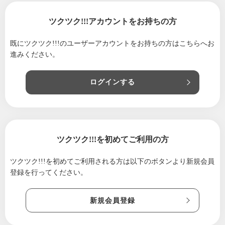
2023/02/08
フルムーンウェブマルシェが開催中
2023/01/29
お得な4日間です！リアルでも、ウェブでも楽
ツクツク!!!アカウントをお持ちの方
しんでください🎵
既にツクツク!!!のユーザーアカウントをお持ちの方は
こちらへお
2023/01/28
ついに明日、お得がおさんぽマルシェ
進みください。
2023/01/23
お得がいっぱい♬ 新しいイベントおさんぽ
マルシェのご紹介
ログインする
2022/11/25
本日までのお得なオンラインマーケットのご
紹介
2022/11/20
素敵な紋別のイベントに出店させて頂きま
す！
ツクツク!!!を初めてご利用の方
2022/11/18
（追加情報）先ほどのクリスマスマルシェの
場所は北海道の旭川開催になります。
ツクツク!!!を初めてご利用される方は
以下のボタンより新規会員
登録を行ってください。
2022/11/18
オススメのクリスマスマルシェのご案内で
す。
新規会員登録
2022/10/07
心の師匠 Dr.の下田憲先生
2022/10/05
お花の師匠 Dr.の下田憲先生