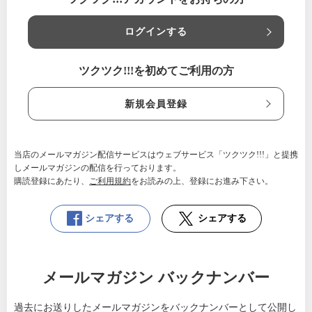
題もたまには書いてます。よかっ
たら繋がってもらって、日々をウ
キウキワクワクにしていきましょ
ログインする
う♬
いつでもご利用いただけます
ツクツク!!!を初めてご利用の方
北海道
まごの手治療院
【利用条件】
新規会員登録
ご予約時またはご入店時、スタッフにクーポン画面のプリ
ントアウトかスマートフォンのクーポン画面をお見せ下さ
い。
当店のメールマガジン配信サービスはウェブサービス「ツクツク!!!」と提携
しメールマガジンの配信を行っております。
購読登録にあたり、
ご利用規約
をお読みの上、登録にお進み下さい。
シェアする
シェアする
メールマガジン バックナンバー
過去にお送りしたメールマガジンをバックナンバーとして公開し