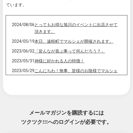
ています。
2024/08/06
とってもお得な旭川のイベントに出店させて
頂きます。
2024/05/19
本日、遠軽町でマルシェが開催されます。
2023/06/02
「皆んなが喜ぶ事って何んだろう？」
2023/05/31
神様に好かれる人の特徴！
2023/05/29
こんにちわ！無事、皆様のお陰様でマルシェ
終わりました。
2023/05/26
おはようございます！5/28ウキウキワクワクマ
ルシェがあります🎵
2023/05/24
１分で幸せが増える物語
メールマガジンを購読するには
2023/05/10
フルムーンウェブマルシェ
ツクツク!!!へのログインが必要です。
2023/03/11
マルシェ出店のお知らせ！