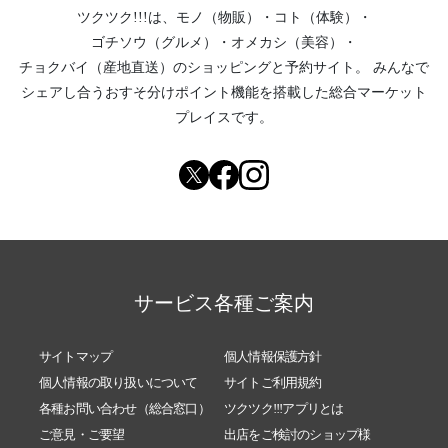
ツクツク!!!は、
モノ（物販）
・
コト（体験）
・
ゴチソウ（グルメ）
・
オメカシ（美容）
・
チョクバイ（産地直送）
のショッピングと予約サイト。
みんなで
シェアし合う
おすそ分けポイント機能
を搭載した総合マーケット
プレイスです。
サービス各種ご案内
サイトマップ
個人情報保護方針
個人情報の取り扱いについて
サイトご利用規約
各種お問い合わせ（総合窓口）
ツクツク!!!アプリとは
ご意見・ご要望
出店をご検討のショップ様