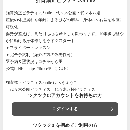
猫背矯正ピラティスSmile
猫背矯正ピラティスSmile｜代々木公園・代々木八幡
産後の体型崩れや年齢によるひざの痛み、身体の左右差を即座に
可視化。
姿勢が整えば、見た目も心も若々しく変わります。10年後も軽や
かに動ける身体作りを今すぐスタート
🔸プライベートレッスン
🔸完全予約制（紹介の方のみ男性可）
🔻予約＆🈳状況はコチラから🔻
公式LINE
https://lin.ee/PmQDU4C
猫背矯正ピラティスSmile はらきょうこ
｜代々木公園ピラティス 代々木八幡ピラティス
ツクツク!!!アカウントをお持ちの方
ログインする
ツクツク!!!を初めてご利用の方