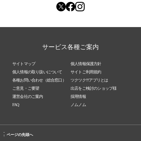
2023/06/13
いわせ接骨院『健康の玉手箱』vol.34「生命エ
ネルギー波動テストキャンペーン」
2023/04/10
いわせ接骨院『健康の玉手箱』Vol.33「アフタ
ーコロナどのようにお過ごしでしょうか?」
2023/02/13
いわせ接骨院『健康の玉手箱』Vol.32「友よ、
サービス各種ご案内
水になれ。ブルース・リー」
2022/12/09
いわせ接骨院『健康の玉手箱』Vol.3「出前教
サイトマップ
個人情報保護方針
室・茂原ロータリークラブ職業奉仕」
個人情報の取り扱いについて
サイトご利用規約
2022/10/12
いわせ接骨院『健康の玉手箱』Vol.30「パラレ
各種お問い合わせ（総合窓口）
ツクツク!!!アプリとは
ルワールド 松尾博一画伯との世界」
ご意見・ご要望
出店をご検討のショップ様
2022/09/12
いわせ接骨院『健康の玉手箱』Vol.29「好転反
運営会社のご案内
採用情報
応といわれているものとは…」
FAQ
ノムノム
2022/09/12
いわせ接骨院『健康の玉手箱』〜スタッフさ
ん募集のお願い、お知らせ〜
2022/08/28
いわせ接骨院『健康の玉手箱』Vol.28「老化は
-
足腰からの本当の意味」
ページの先頭へ
↑