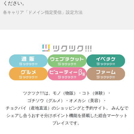
ください。
ルス」価格変更のお知らせ
各キャリア「ドメイン指定受信」設定方法
2024/03/26
いわせ接骨院『健康の玉手箱』infoいわせ、追
伸
2024/03/26
いわせ接骨院『健康の玉手箱』infoいわせ
2024/01/04
いわせ接骨院『健康の玉手箱』謹賀新年
2023/12/25
いわせ接骨院『健康の玉手箱』年末年始info
2023/12/04
いわせ接骨院の院長が「三人の会」主催🎄ク
リスマスライブ２０２３に出演！
2023/11/07
あすの夜、院長出演ラジオ番組、再放送(^^)/
2023/10/31
あすの夜、ラジオ番組にゲスト出演決定！イ
ツクツク!!!は、
モノ（物販）
・
コト（体験）
・
ンターネットラジオの聴き方
ゴチソウ（グルメ）
・
オメカシ（美容）
・
2023/10/24
いわせ接骨院『健康の玉手箱』院長、ゆめた
チョクバイ（産地直送）
のショッピングと予約サイト。
みんなで
ねラジオ番組「虹のワルツ」出演決定！
シェアし合う
おすそ分けポイント機能
を搭載した総合マーケット
2023/07/11
いわせ接骨院『健康の玉手箱』vol.35「ご来院
プレイスです。
されている方のブログご紹介」