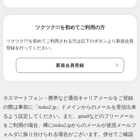
2025/04/08
いわせ接骨院『健康の玉手箱』Vol.38「大谷翔
平さんに学ぶ」
2025/03/21
いわせ接骨院「健康の玉手箱」春のinfo
ツクツク!!!を初めてご利用の方
2025/01/21
愛真道場いわせ接骨院「健康の玉手箱」臨時
休診のお知らせ
ツクツク!!!を初めてご利用される方は
以下のボタンより新規会員
登録を行ってください。
2025/01/06
謹賀新年2025
2024/12/12
いわせ接骨院『健康の玉手箱』年末年始のお
新規会員登録
知らせ
2024/07/10
いわせ接骨院『健康の玉手箱』vol.37「７月８
日57歳になりました」
2024/06/10
いわせ接骨院「健康の玉手箱」info『健康を実
※スマートフォン・携帯など通信キャリアメールをご登録
感できるいわせシステム』刊行しました。
の際は事前に「tsuku2.jp」ドメインからのメールを受信出来
2024/05/21
いわせ接骨院『健康の玉手箱』info 小著『健
るよう設定してください。また、gmailなどのフリーメール
康を実感できるいわせシステム』刊行のお知
をご利用の場合、稀にtsuku2.jpからのメールが迷惑メールフ
らせ
ォルダに振り分けられる場合がございます。併せてご確認
2024/05/21
いわせ接骨院『健康の玉手箱』info「アッシヘ