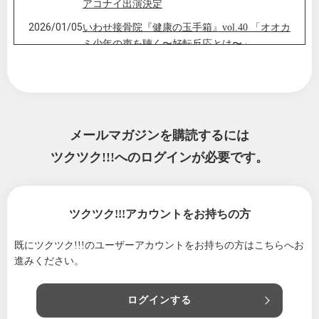
アコナイ出演決定
2026/01/05
いわせ接骨院『健康の玉手箱』vol.40 「オオカ
ミ少年の声を聴く〜好転反応とは〜」
2026/01/01
いわせ接骨院『健康の玉手箱』年頭のごあい
さつ
2025/12/23
いわせ接骨院「健康の玉手箱」infoカード決済
サービス開始しました
メールマガジンを購読するには
2025/12/19
いわせ接骨院「健康の玉手箱」infoカード決済
ツクツク!!!へのログインが必要です。
の開始、および電磁波対策について
2025/12/06
いわせ接骨院「健康の玉手箱」Christmas LIV
E'25お知らせ
ツクツク!!!アカウントをお持ちの方
2025/12/06
いわせ接骨院「健康の玉手箱」info年末年始の
お知らせ
既にツクツク!!!のユーザーアカウントをお持ちの方は
こちらへお
進みください。
2025/12/06
いわせ接骨院「健康の玉手箱」infoカード決済
開始につきまして
ログインする
2025/05/06
いわせ接骨院『健康の玉手箱』Vol.39「道具」